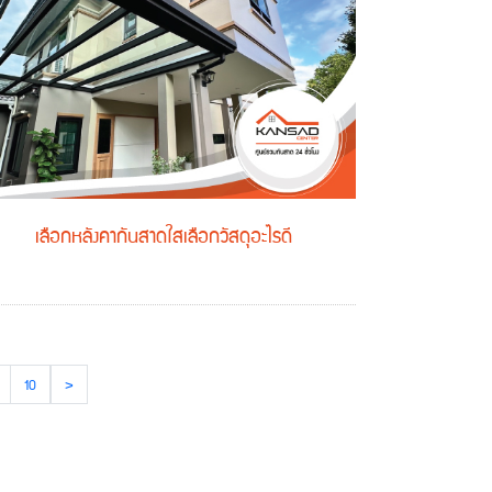
เลือกหลังคากันสาดใสเลือกวัสดุอะไรดี
10
>