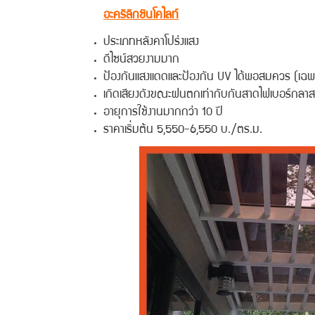
อะคริลิกชินโคไลท์
ประเภทหลังคาโปร่งแสง
ดีไซน์สวยงามมาก
ป้องกันแสงแดดและป้องกัน UV ได้พอสมควร (เฉพาะรุ่นท
เกิดเสียงดังขณะฝนตกเท่ากับกันสาดไฟเบอร์กลา
อายุการใช้งานมากกว่า 10 ปี
ราคาเริ่มต้น 5,550-6,550 บ./ตร.ม.