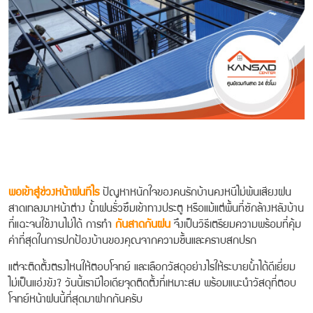
พอเข้าสู่ช่วงหน้าฝนทีไร
ปัญหาหนักใจของคนรักบ้านคงหนีไม่พ้นเสียงฝน
สาดเทลงมาหน้าต่าง น้ำฝนรั่วซึมเข้าทางประตู หรือแม้แต่พื้นที่ซักล้างหลังบ้าน
ที่แฉะจนใช้งานไม่ได้ การทำ
กันสาดกันฝน
จึงเป็นวิธีเตรียมความพร้อมที่คุ้ม
ค่าที่สุดในการปกป้องบ้านของคุณจากความชื้นและคราบสกปรก
แต่จะติดตั้งตรงไหนให้ตอบโจทย์ และเลือกวัสดุอย่างไรให้ระบายน้ำได้ดีเยี่ยม
ไม่เป็นแอ่งขัง? วันนี้เรามีไอเดียจุดติดตั้งที่เหมาะสม พร้อมแนะนำวัสดุที่ตอบ
โจทย์หน้าฝนนี้ที่สุดมาฝากกันครับ