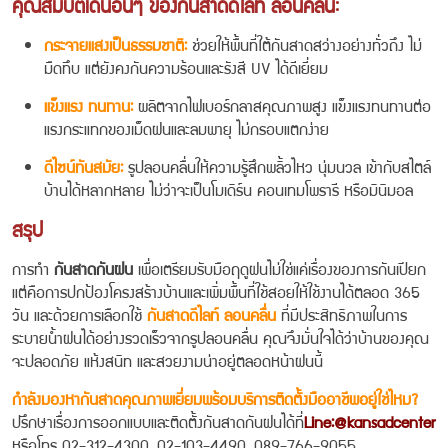
คุณสมบัติเด่นอื่นๆ ของกันสาดดีไลท์ ลอนคลื่น:
กระจายแสงเป็นธรรมชาติ:
ช่วยให้พื้นที่ใต้กันสาดสว่างอย่างทั่วถึง ไม่
มืดทึบ แต่ยังคงกันความร้อนและรังสี UV ได้ดีเยี่ยม
แข็งแรง ทนทาน:
ผลิตจากไฟเบอร์กลาสคุณภาพสูง แข็งแรงทนทานต่อ
แรงกระแทกของเม็ดฝนและลมพายุ ไม่กรอบแตกง่าย
ดีไซน์ทันสมัย:
รูปลอนคลื่นให้ความรู้สึกพลิ้วไหว นุ่มนวล เข้ากับสไตล์
บ้านได้หลากหลาย ไม่ว่าจะเป็นโมเดิร์น คอนเทมโพรารี หรือมินิมอล
สรุป
การทำ
กันสาดกันฝน
เพื่อเตรียมรับมือฤดูฝนไม่ใช่แค่เรื่องของการกันเปียก
แต่คือการปกป้องโครงสร้างบ้านและเพิ่มพื้นที่ใช้สอยให้ใช้งานได้ตลอด 365
วัน และด้วยการเลือกใช้
กันสาดดีไลท์ ลอนคลื่น
ที่มีประสิทธิภาพในการ
ระบายน้ำฝนได้อย่างรวดเร็วจากรูปลอนคลื่น คุณจึงมั่นใจได้ว่าบ้านของคุณ
จะปลอดภัย แห้งสนิท และสวยงามน่าอยู่ตลอดหน้าฝนนี้
กำลังมองหากันสาดคุณภาพเยี่ยมพร้อมบริการติดตั้งมืออาชีพอยู่ใช่ไหม?
ปรึกษาเรื่องการออกแบบและติดตั้งกันสาดกันฝนได้ที่
Line:@kansadcenter
หรือโทร 02-312-4300, 02-103-4490, 089-766-9055