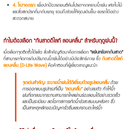
4. โรงจอดรถ:
เพื่อปกป้องรถยนต์คันโปรดจากคราบน้ำฝน เศษใบไม้
และสิ่งสกปรกที่มากับพายุ รวมถึงช่วยให้คุณเดินขึ้น-ลงรถได้อย่าง
สะดวกสบาย
ทำไมต้องเลือก "กันสาดดีไลท์ ลอนคลื่น" สำหรับฤดูฝนนี้?
เมื่อเลือกจุดติดตั้งได้แล้ว สิ่งสำคัญต่อมาคือการเลือก
"แผ่นหลังคากันสาด"
ที่สามารถจัดการกับปริมาณน้ำฝนได้อย่างมีประสิทธิภาพ ซึ่ง
กันสาดดีไลท์
ลอนคลื่น (D-Lite Wave)
คือคำตอบที่ผู้เชี่ยวชาญแนะนำ
จุดเด่นสำคัญ: ระบายน้ำฝนได้ดีเยี่ยมด้วยรูปลอนคลื่น
ด้วย
การออกแบบรูปทรงที่เป็น
"ลอนคลื่น"
อย่างลงตัว ทำให้น้ำ
ฝนที่ตกลงมากระทบสามารถไหลผ่านร่องลอนได้อย่างรวดเร็ว
และเป็นระเบียบ ลดโอกาสการเกิดน้ำขังสะสมบนหลังคา ซึ่ง
เป็นสาเหตุหลักของปัญหารั่วซึมและคราบตะไคร่น้ำ