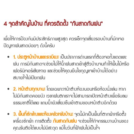
4 จุดสำคัญในบ้าน ที่ควรติดตั้ง "กันสาดกันฝน"
เพื่อให้การป้องกันมีประสิทธิภาพสูงสุด ควรเช็กจุดเสี่ยงรอบบ้านที่มักเจอ
ปัญหาฝนสาดบ่อยๆ ดังนี้ครับ
1. ประตูหน้าบ้านและระเบียง:
เป็นปราการด่านแรกที่ต้องเจอทั้งแดดและ
ฝน การมีกันสาดจะช่วยไม่ให้น้ำฝนสาดเข้าสู่ตัวบ้านจนทำให้พื้นไม้หรือ
เฟอร์นิเจอร์เสียหาย และช่วยให้คุณยืนไขกุญแจเข้าบ้านได้อย่าง
สบายใจไม่เปียกฝน
2. หน้าต่างทุกบาน:
โดยเฉพาะหน้าต่างห้องนอนหรือห้องนั่งเล่น หาก
ไม่มีกันสาดคอยบัง เวลาฝนตกเราจะไม่สามารถเปิดหน้าต่างเพื่อรับลม
ธรรมชาติได้เลย แถมน้ำยังเสี่ยงซึมเข้าตามขอบหน้าต่างอีกด้วย
3. พื้นที่ซักล้างและห้องครัวหลังบ้าน:
จุดนี้มักเป็นพื้นที่ตากผ้าหรือตั้ง
เครื่องซักผ้า การติดตั้ง
กันสาดกันฝน
จะช่วยให้กิจกรรมงานบ้านของ
คุณรันต่อได้แบบไม่มีสะดุด แม้ในวันที่ฟ้าฝนไม่เป็นใจ