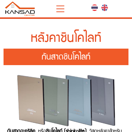
หลังคาชินโคไลท์
กันสาดชินโคไลท์
กันสาดอะคริลิค
หรือ
ชินโคไลท์ (shinkolite)
วัสดุหลังคาสำหรับ