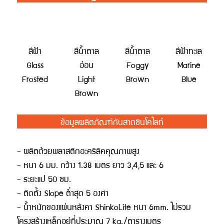
สีฝ้า
สีน้ำตาล
สีน้ำตาล
สีฟ้าทะเล
Glass
อ่อน
Foggy
Marine
Frosted
Light
Brown
Blue
Brown
ข้อมูลผลิตภัณฑ์กันสาดชินโคไลท์
- ผลิตด้วยพลาสติกอะคริลิคคุณภาพสูง
- หนา 6 มม. กว้าง 1.38 เมตร ยาว 3,4,5 และ 6
- ระยะแป 50 ซม.
- ติดตั้ง Slope ต่ำสุด 5 องศา
- น้ำหนักของแผ่นหลังคา ShinkoLite หนา 6mm. ไม่รวม
โครงสร้างเหล็กอยู่ที่ประมาณ 7 kg./ตารางเมตร