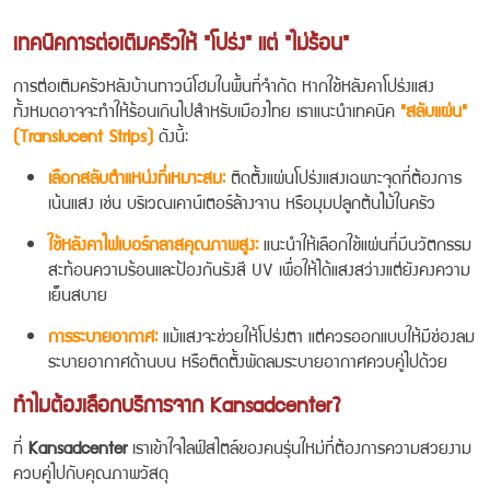
เทคนิคการต่อเติมครัวให้ "โปร่ง" แต่ "ไม่ร้อน"
การต่อเติมครัวหลังบ้านทาวน์โฮมในพื้นที่จำกัด หากใช้หลังคาโปร่งแสง
ทั้งหมดอาจจะทำให้ร้อนเกินไปสำหรับเมืองไทย เราแนะนำเทคนิค
"สลับแผ่น"
(Translucent Strips)
ดังนี้:
เลือกสลับตำแหน่งที่เหมาะสม:
ติดตั้งแผ่นโปร่งแสงเฉพาะจุดที่ต้องการ
เน้นแสง เช่น บริเวณเคาน์เตอร์ล้างจาน หรือมุมปลูกต้นไม้ในครัว
ใช้หลังคาไฟเบอร์กลาสคุณภาพสูง:
แนะนำให้เลือกใช้แผ่นที่มีนวัตกรรม
สะท้อนความร้อนและป้องกันรังสี UV เพื่อให้ได้แสงสว่างแต่ยังคงความ
เย็นสบาย
การระบายอากาศ:
แม้แสงจะช่วยให้โปร่งตา แต่ควรออกแบบให้มีช่องลม
ระบายอากาศด้านบน หรือติดตั้งพัดลมระบายอากาศควบคู่ไปด้วย
ทำไมต้องเลือกบริการจาก Kansadcenter?
ที่
Kansadcenter
เราเข้าใจไลฟ์สไตล์ของคนรุ่นใหม่ที่ต้องการความสวยงาม
ควบคู่ไปกับคุณภาพวัสดุ