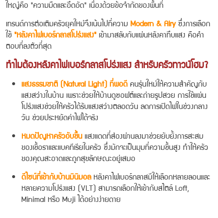
ใหญ่คือ "ความมืดและอึดอัด" เนื่องด้วยข้อจำกัดของพื้นที่
เทรนด์การต่อเติมครัวยุคใหม่จึงเน้นไปที่ความ
Modern & Airy
ซึ่งการเลือก
ใช้
"หลังคาไฟเบอร์กลาสโปร่งแสง"
เข้ามาสลับกับแผ่นหลังคาทึบแสง คือคำ
ตอบที่ลงตัวที่สุด
ทำไมต้องหลังคาไฟเบอร์กลาสโปร่งแสง สำหรับครัวทาวน์โฮม?
แสงธรรมชาติ (Natural Light) ที่พอดี
คนรุ่นใหม่ให้ความสำคัญกับ
แสงสว่างในบ้าน เพราะช่วยให้บ้านดูซอฟต์และถ่ายรูปสวย การใช้แผ่น
โปร่งแสงช่วยให้ครัวได้รับแสงสว่างตลอดวัน ลดการเปิดไฟในช่วงกลาง
วัน ช่วยประหยัดค่าไฟได้จริง
หมดปัญหาครัวอับชื้น
แสงแดดที่ส่องผ่านลงมาช่วยยับยั้งการสะสม
ของเชื้อราและแบคทีเรียในครัว ซึ่งมักจะเป็นมุมที่ความชื้นสูง ทำให้ครัว
ของคุณสะอาดและถูกสุขลักษณะอยู่เสมอ
ดีไซน์ที่เข้ากับบ้านมินิมอล
หลังคาไฟเบอร์กลาสมีให้เลือกหลายลอนและ
หลายความโปร่งแสง (VLT) สามารถเลือกให้เข้ากับสไตล์ Loft,
Minimal หรือ Muji ได้อย่างง่ายดาย