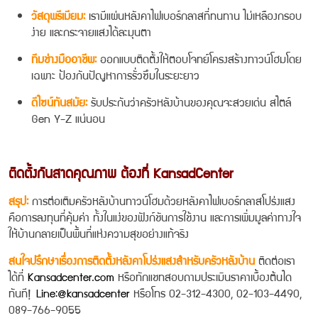
วัสดุพรีเมียม:
เรามีแผ่นหลังคาไฟเบอร์กลาสที่ทนทาน ไม่เหลืองกรอบ
ง่าย และกระจายแสงได้ละมุนตา
ทีมช่างมืออาชีพ:
ออกแบบติดตั้งให้ตอบโจทย์โครงสร้างทาวน์โฮมโดย
เฉพาะ ป้องกันปัญหาการรั่วซึมในระยะยาว
ดีไซน์ทันสมัย:
รับประกันว่าครัวหลังบ้านของคุณจะสวยเด่น สไตล์
Gen Y-Z แน่นอน
ติดตั้งกันสาดคุณภาพ ต้องที่ KansadCenter
สรุป:
การต่อเติมครัวหลังบ้านทาวน์โฮมด้วยหลังคาไฟเบอร์กลาสโปร่งแสง
คือการลงทุนที่คุ้มค่า ทั้งในแง่ของฟังก์ชันการใช้งาน และการเพิ่มมูลค่าทางใจ
ให้บ้านกลายเป็นพื้นที่แห่งความสุขอย่างแท้จริง
สนใจปรึกษาเรื่องการติดตั้งหลังคาโปร่งแสงสำหรับครัวหลังบ้าน
ติดต่อเรา
ได้ที่
Kansadcenter.com
หรือทักแชทสอบถามประเมินราคาเบื้องต้นได
ทันที!
Line:@kansadcenter
หรือโทร 02-312-4300, 02-103-4490,
089-766-9055