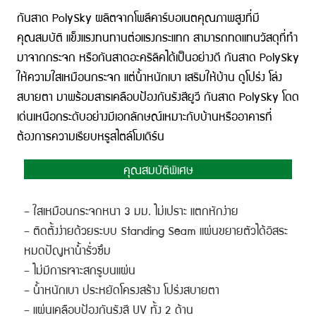
กันสาด PolySky ผลิตจากโพลีคาร์บอเนตคุณภาพสูงที่มี
คุณสมบัติ แข็งแรงทนทานต่อแรงกระแทก สามารถทดแทนวัสดุที่ทำ
มาจากกระจก หรือกันสาดอะคริลิคได้เป็นอย่างดี กันสาด PolySky
ให้ความใสเหมือนกระจก แต่น้ำหนักเบา เสริมให้บ้าน ดูโปร่ง โล่ง
สบายตา มาพร้อมสารเคลือบป้องกันรังสียูวี กันสาด PolySky โดด
เด่นเหนือกระดับอย่างมีเอกลักษณ์เหมาะกับบ้านหรืออาคารที่
ต้องการความเรียบหรูสไตล์โมเดิร์น
คุณสมบัติพิเศษ
– ใสเหมือนกระจกหนา 3 มม. ไม่เปราะ แตกหักง่าย
– ติดตั้งง่ายด้วยระบบ Standing Seam แผ่นขยายตัวได้อิสระ
หมดปัญหาน้ำรั่วซึม
– ไม่มีการเจาะสกรูบนแผ่น
– น้ำหนักเบา ประหยัดโครงสร้าง โปร่งสบายตา
– แผ่นเคลือบป้องกันรังสี UV ทั้ง 2 ด้าน